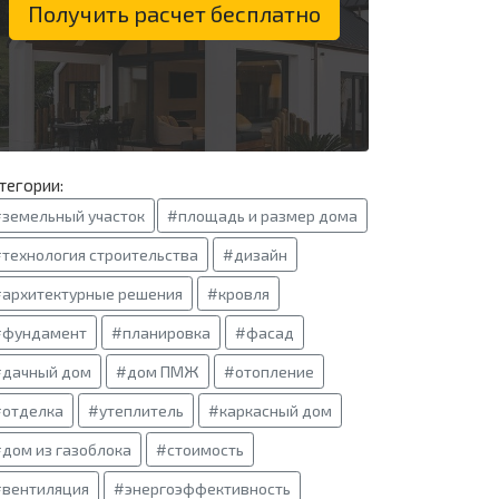
Получить расчет бесплатно
тегории:
земельный участок
#площадь и размер дома
технология строительства
#дизайн
архитектурные решения
#кровля
#фундамент
#планировка
#фасад
#дачный дом
#дом ПМЖ
#отопление
#отделка
#утеплитель
#каркасный дом
дом из газоблока
#стоимость
вентиляция
#энергоэффективность