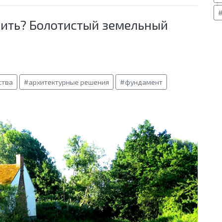
оить? Болотистый земельный
ства
#архитектурные решения
#фундамент