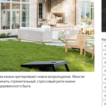
Ка
#
#
#
за жизни претерпевает новое возрождение. Многие
менить стремительный, стрессовый ритм жизни
деревенского быта.
#
#