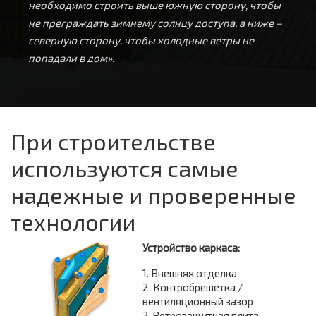
необходимо строить выше южную сторону, чтобы
не преграждать зимнему солнцу доступа, а ниже –
северную сторону, чтобы холодные ветры не
попадали в дом».
При строительстве
используются самые
надежные и проверенные
технологии
Устройство каркаса:
1. Внешняя отделка
2. Контробрешетка /
вентиляционный зазор
3. Ветрозащитная плита