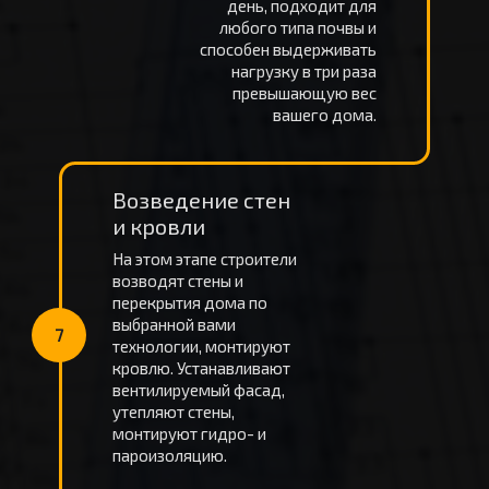
день, подходит для
любого типа почвы и
способен выдерживать
нагрузку в три раза
превышающую вес
вашего дома.
Возведение стен
и кровли
На этом этапе строители
возводят стены и
перекрытия дома по
выбранной вами
7
технологии, монтируют
кровлю. Устанавливают
вентилируемый фасад,
утепляют стены,
монтируют гидро- и
пароизоляцию.