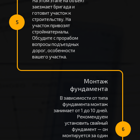
На этом этапе на объект
заезжает бригада и
готовит участок к
строительству. На
5
участок привозят
стройматериалы.
Обсудите с прорабом
вопросы подъездных
дорог, особенности
вашего участка.
Монтаж
фундамента
В зависимости от типа
фундамента монтаж
занимает от 1 до 10 дней.
Рекомендуем
установить свайный
фундамент — он
6
монтируется за один