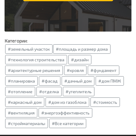
Категории:
#земельный участок
#площадь и размер дома
#технология строительства
#дизайн
#архитектурные решения
#кровля
#фундамент
#планировка
#фасад
#дачный дом
#дом ПМЖ
#отопление
#отделка
#утеплитель
#каркасный дом
#дом из газоблока
#стоимость
#вентиляция
#энергоэффективность
#стройматериалы
#Все категории