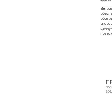
Ветро
обеспе
обогр
способ
ценную
поэтом