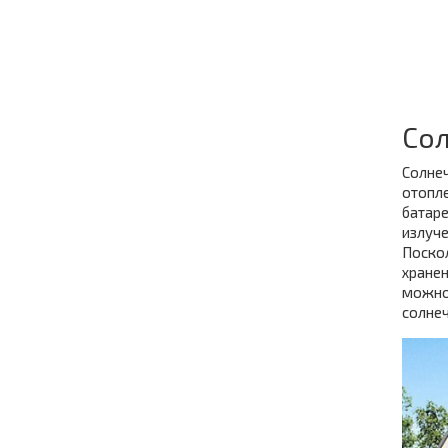
Сол
Солнеч
отопле
батаре
излуче
Поскол
хранен
можно 
солнеч