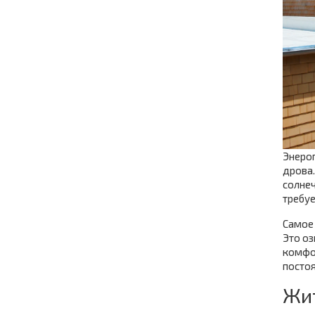
Энероп
дрова.
солнеч
требуе
Самое 
Это оз
комфор
постоя
Жит