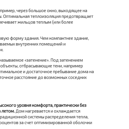
апример, через большое окно, выходящее на
ы. Оптимальная теплоизоляция предотвращает
печивает жильцов теплым (или более
овую форму здания. Чем компактнее здание,
еваемых внутренних помещений и
м.
 называемое «затенение». Под затенением
 объекты, отбрасывающие тени, например
птимальное и достаточное пребывание дома на
аточное расстояние до возможных соседних
ысокого уровня комфорта, практически без
а летом.
Дом нагревается и охлаждается
традиционной системы распределения тепла,
роцентов за счет оптимизированной оболочки