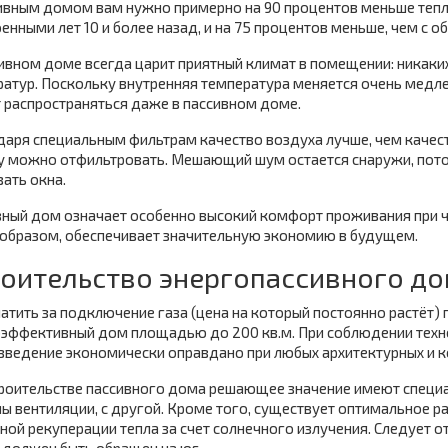
сивным домом вам нужно примерно на 90 процентов меньше тепл
енными лет 10 и более назад, и на 75 процентов меньше, чем с
ивном доме всегда царит приятный климат в помещении: никаких
атур. Поскольку внутренняя температура меняется очень медленн
 распространяться даже в пассивном доме.
аря специальным фильтрам качество воздуха лучше, чем качес
у можно отфильтровать. Мешающий шум остается снаружи, пото
ать окна.
ный дом означает особенно высокий комфорт проживания при ч
 образом, обеспечивает значительную экономию в будущем.
оительство энергопассивного д
атить за подключение газа (цена на который постоянно растёт) п
оэффективный дом площадью до 200 кв.м. При соблюдении техн
зведение экономически оправдано при любых архитектурных и к
роительстве пассивного дома решающее значение имеют специал
ы вентиляции, с другой. Кроме того, существует оптимальное 
ной рекуперации тепла за счет солнечного излучения. Следует о