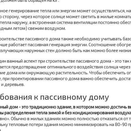
 должен быть обращен на юг.
ное генерирование тепла или энергии может осуществляться, н
 сторону, через которое солнце может светить в жилые комнат
тепла наружу, а встроенная система вентиляции постоянно обес
адным летом) свежим воздухом.
роительстве пассивного дома также необходимо учитывать баз
чше работает пассивная генерация энергии. Соотношение обогр
излучающих наружных стен должно быть как можно более низки
ин важный аспект при строительстве пассивного дома - это так
ается предотвращение оптимального воздействия солнца через
ние дома или окружающую растительность. Чтобы обеспечить о
, при проектировании пассивного дома важно обеспечить дост
и деревьев.
бования к пассивному дому
ный дом - это традиционно здание, в котором можно достичь в
ы распределения тепла зимой и без кондиционирования воздух
вно». Обычно в жилых зданиях можно полностью отказаться от 
льку тепловые потери здания можно минимизировать на 80-90 п
.