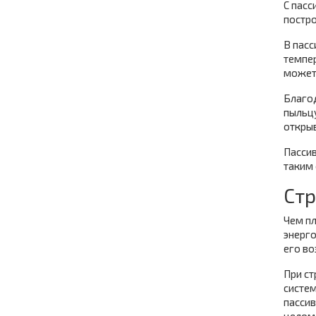
С пас
постро
В пасс
темпер
может
Благод
пыльц
открыв
Пассив
таким
Стр
Чем пл
энерг
его во
При ст
систем
пассив