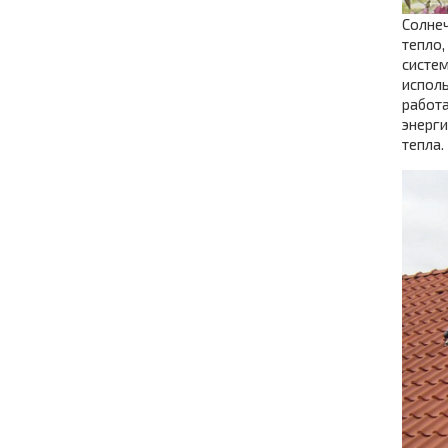
Солне
тепло,
систем
исполь
работ
энерги
тепла.