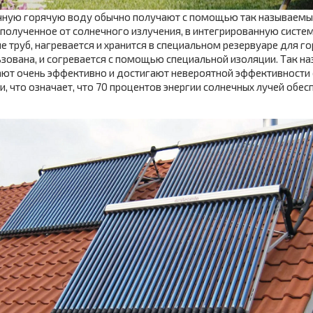
чную горячую воду обычно получают с помощью так называемых
 полученное от солнечного излучения, в интегрированную систе
е труб, нагревается и хранится в специальном резервуаре для го
зована, и согревается с помощью специальной изоляции. Так 
ают очень эффективно и достигают невероятной эффективности
и, что означает, что 70 процентов энергии солнечных лучей обе