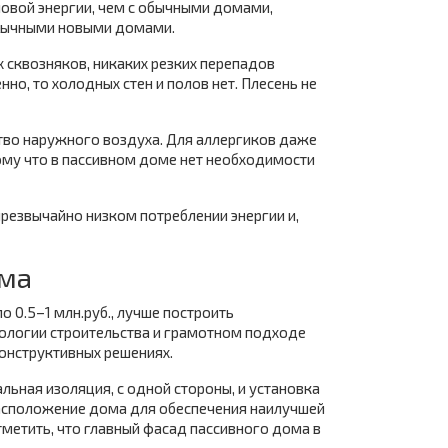
овой энергии, чем с обычными домами,
 обычными новыми домами.
 сквозняков, никаких резких перепадов
о, то холодных стен и полов нет. Плесень не
тво наружного воздуха. Для аллергиков даже
му что в пассивном доме нет необходимости
резвычайно низком потреблении энергии и,
ома
о 0.5–1 млн.руб., лучше построить
ологии строительства и грамотном подходе
онструктивных решениях.
ьная изоляция, с одной стороны, и установка
расположение дома для обеспечения наилучшей
тметить, что главный фасад пассивного дома в