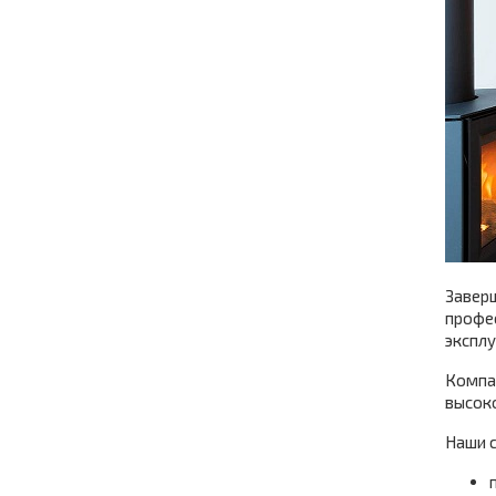
Заверш
профес
эксплу
Компан
высок
Наши с