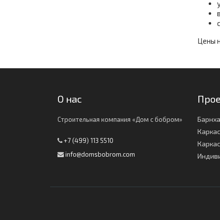
Цены н
О нас
Про
Барнха
Строительная компания «Дом с бобром»
Карка
+7 (499) 113 5510
Каркас
info@domsbobrom.com
Индив