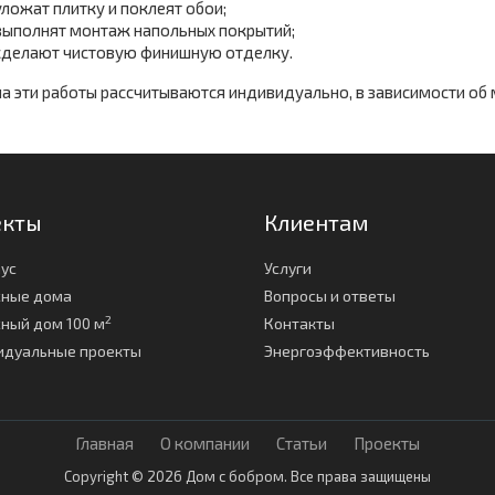
уложат плитку и поклеят обои;
выполнят монтаж напольных покрытий;
сделают чистовую финишную отделку.
а эти работы рассчитываются индивидуально, в зависимости об
екты
Клиентам
ус
Услуги
сные дома
Вопросы и ответы
2
ный дом 100 м
Контакты
идуальные проекты
Энергоэффективность
Главная
О компании
Статьи
Проекты
Copyright © 2026 Дом с бобром. Все права защищены