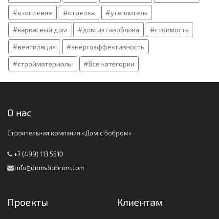
#отопление
#отделка
#утеплитель
#каркасный дом
#дом из газоблока
#стоимость
#вентиляция
#энергоэффективность
#стройматериалы
#Все категории
О нас
Строительная компания «Дом с бобром»
+7 (499) 113 5510
info@domsbobrom.com
Проекты
Клиентам