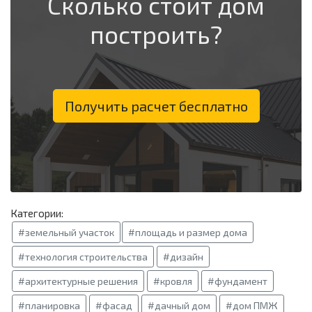
Сколько стоит дом
построить?
Получить расчет бесплатно
Категории:
#земельный участок
#площадь и размер дома
#технология строительства
#дизайн
#архитектурные решения
#кровля
#фундамент
#планировка
#фасад
#дачный дом
#дом ПМЖ