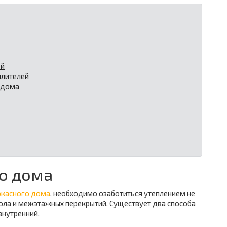
ей
плителей
 дома
о дома
ркасного дома
, необходимо озаботиться утеплением не
 пола и межэтажных перекрытий. Существует два способа
внутренний.