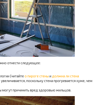
ожно отнести следующее:
ологии (читайте
о пироге стены
и
должна ли стена
 увеличивается, поскольку стена прогревается хуже, чем
 могут причинить вред здоровью жильцов.