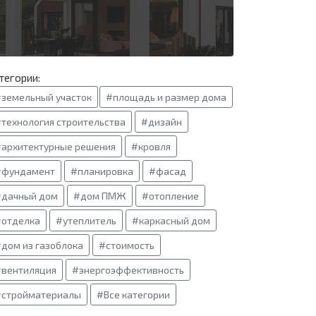
тегории:
земельный участок
#площадь и размер дома
технология строительства
#дизайн
архитектурные решения
#кровля
#фундамент
#планировка
#фасад
#дачный дом
#дом ПМЖ
#отопление
#отделка
#утеплитель
#каркасный дом
дом из газоблока
#стоимость
вентиляция
#энергоэффективность
#стройматериалы
#Все категории