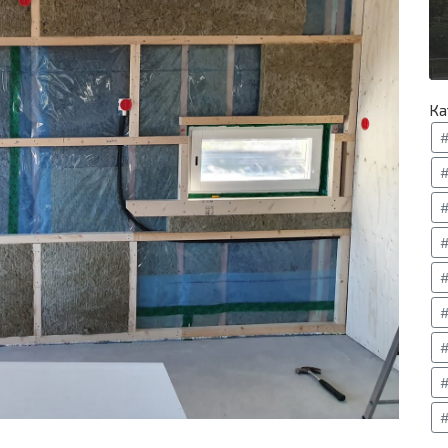
Ка
#
#
#
#
#