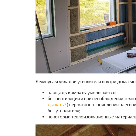
К минусам укладки утеплителя внутри дома м
площадь комнаты уменьшается;
без вентиляции и при несоблюдении техн
дышать?
) вероятность появления плесени
без утеплителя;
некоторые теплоизоляционные материалы