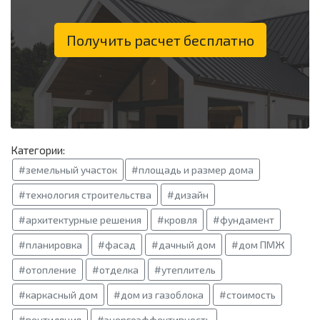
Получить расчет бесплатно
Категории:
#земельный участок
#площадь и размер дома
#технология строительства
#дизайн
#архитектурные решения
#кровля
#фундамент
#планировка
#фасад
#дачный дом
#дом ПМЖ
#отопление
#отделка
#утеплитель
#каркасный дом
#дом из газоблока
#стоимость
#вентиляция
#энергоэффективность