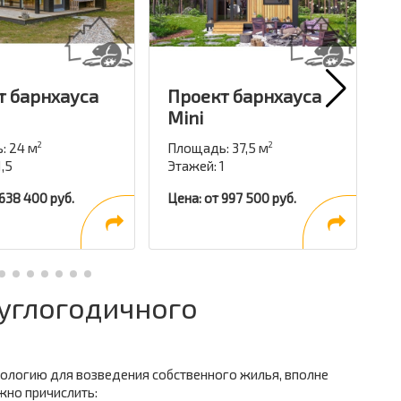
т барнхауса
Проект барнхауса
П
Mini
м
: 24 м
Площадь: 37,5 м
П
2
2
1,5
Этажей: 1
Э
 638 400 руб.
Цена: от 997 500 руб.
Ц
углогодичного
ологию для возведения собственного жилья, вполне
жно причислить: