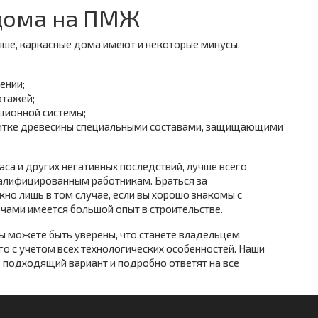
дома на ПМЖ
ше, каркасные дома имеют и некоторые минусы.
ении;
этажей;
ционной системы;
питке древесины специальными составами, защищающими
са и других негативных последствий, лучше всего
алифицированным работникам. Браться за
но лишь в том случае, если вы хорошо знакомы с
ечами имеется большой опыт в строительстве.
вы можете быть уверены, что станете владельцем
о с учетом всех технологических особенностей. Наши
 подходящий вариант и подробно ответят на все