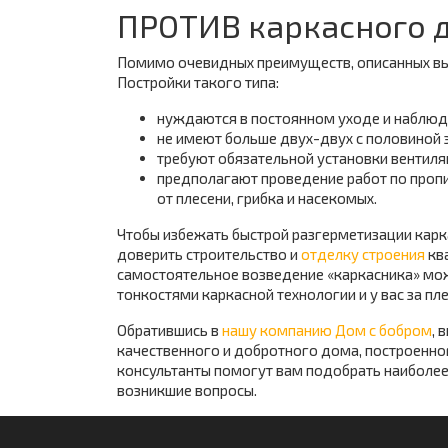
ПРОТИВ каркасного 
Помимо очевидных преимуществ, описанных вы
Постройки такого типа:
нуждаются в постоянном уходе и наблюд
не имеют больше двух-двух с половиной 
требуют обязательной установки вентиля
предполагают проведение работ по про
от плесени, грибка и насекомых.
Чтобы избежать быстрой разгерметизации карка
доверить строительство и
отделку строения
кв
самостоятельное возведение «каркасника» мож
тонкостями каркасной технологии и у вас за пл
Обратившись в
нашу компанию Дом с бобром
, 
качественного и добротного дома, построенног
консультанты помогут вам подобрать наиболее
возникшие вопросы.