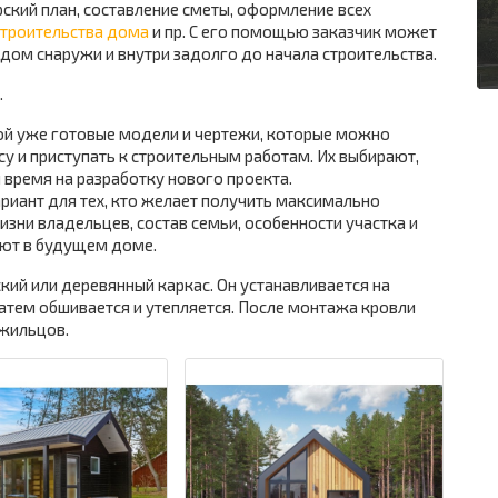
рский план, составление сметы, оформление всех
строительства дома
и пр. С его помощью заказчик может
 дом снаружи и внутри задолго до начала строительства.
.
й уже готовые модели и чертежи, которые можно
у и приступать к строительным работам. Их выбирают,
 время на разработку нового проекта.
ариант для тех, кто желает получить максимально
ни владельцев, состав семьи, особенности участка и
уют в будущем доме.
ий или деревянный каркас. Он устанавливается на
тем обшивается и утепляется. После монтажа кровли
 жильцов.