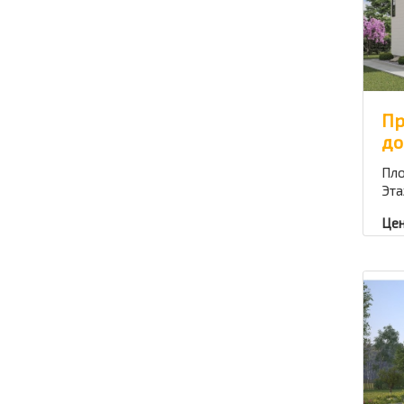
Пр
до
Пло
Эта
Цен