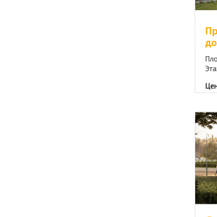
Пр
до
Пло
Эта
Цен