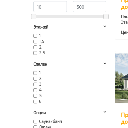
-
до
Пло
Эта
Этажей
Цен
1
1,5
2
2,5
Спален
1
2
3
4
5
6
Опции
Пр
до
Сауна/баня
Гараж