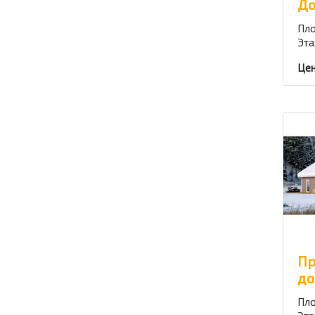
До
Пло
Эта
Цен
Пр
до
Пло