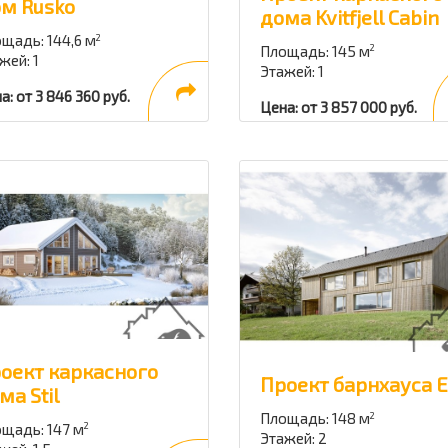
м Rusko
дома Kvitfjell Cabin
щадь: 144,6 м
2
Площадь: 145 м
2
жей: 1
Этажей: 1
а: от 3 846 360 руб.
Цена: от 3 857 000 руб.
оект каркасного
Проект барнхауса 
ма Stil
Площадь: 148 м
2
щадь: 147 м
2
Этажей: 2