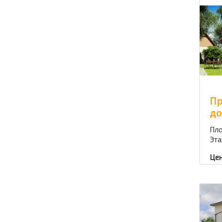
Пр
до
Пло
Эта
Цен