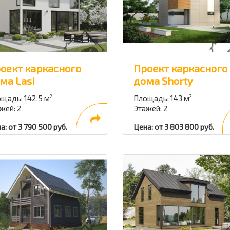
оект каркасного
Проект каркасного
ма Lasi
дома Shorty
щадь: 142,5 м
Площадь: 143 м
2
2
жей: 2
Этажей: 2
а: от 3 790 500 руб.
Цена: от 3 803 800 руб.