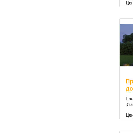
Цен
Пр
до
Пло
Эта
Цен