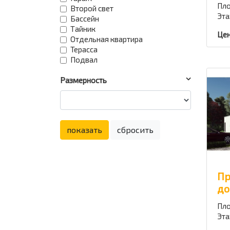
Пло
Второй свет
Эта
Бассейн
Тайник
Цен
Отдельная квартира
Терасса
Подвал
Размерность
показать
сбросить
Пр
до
Пло
Эта