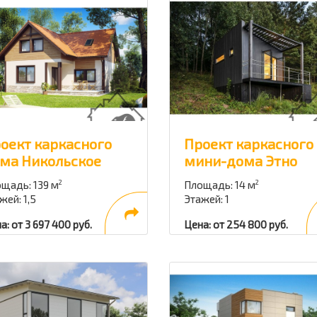
оект каркасного
Проект каркасного
ма Никольское
мини-дома Этно
щадь: 139 м
Площадь: 14 м
2
2
жей: 1,5
Этажей: 1
а: от 3 697 400 руб.
Цена: от 254 800 руб.