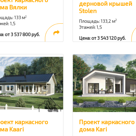
дерновой крышей
ма Вялки
Stolen
щадь: 133 м
2
Площадь: 133,2 м
2
жей: 1,5
Этажей: 1,5
а: от 3 537 800 руб.
Цена: от 3 543 120 руб.
оект каркасного
Проект каркасного
ма Kaari
дома Kari