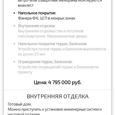
ветро-влагозащитные мембраны монтируются
внахлест
Напольное покрытие:
Фанера ФК, ЦСП в мокрых зонах
Внутренняя отделка:
Внутренняя отделка стен и потолков
гипсокартоном. Межкомнатные двери.
Напольное покрытие террас, балконов:
Устройстро полов террас и балконов выполняется
из доски 25 мм
Ограждения террас, балконов:
Устройство ограждений террас и балконов по
проекту
Цена: 4 795 000 руб.
ВНУТРЕННЯЯ ОТДЕЛКА
Готовый дом.
Можно приступать к установке инженерных систем и
чистовой отделке.