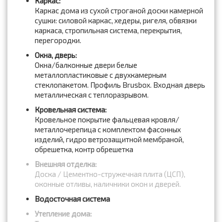
Каркас:
Каркас дома из сухой строганой доски камерной
сушки: силовой каркас, хедеры, ригеля, обвязки
каркаса, стропильная система, перекрытия,
перегородки.
Окна, дверь:
Окна/балконные двери белые
металлопластиковые с двухкамерным
стеклопакетом. Профиль Brusbox. Входная дверь
металлическая с теплоразрывом.
Кровельная система:
Кровельное покрытие фальцевая кровля/
металлочерепица с комплектом фасонных
изделий, гидро ветрозащитной мембраной,
обрешетка, контр обрешетка
Внешняя отделка:
Доска / Цементно-стружечная плита (ЦСП),
оконные отливы, наличники окон и дверей.
Водосточная система
Утепление дома: