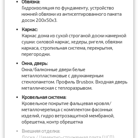
Обвязка:
Гидроизоляция по фундаменту, устройство
нижней обвязки из антисептированного пакета
досок 200x50x3.
Каркас:
Каркас дома из сухой строганой доски камерной
сушки: силовой каркас, хедеры, ригеля, обвязки
каркаса, стропильная система, перекрытия,
перегородки.
Окна, дверь:
Окна/балконные двери белые
металлопластиковые с двухкамерным
стеклопакетом. Профиль Brusbox. Входная дверь
металлическая с теплоразрывом.
Кровельная система:
Кровельное покрытие фальцевая кровля/
металлочерепица с комплектом фасонных
изделий, гидро ветрозащитной мембраной,
обрешетка, контр обрешетка
Внешняя отделка:
Доска / Цементно-стружечная плита (ЦСП),