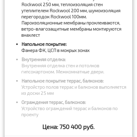
Rockwool 250 мм, теплоизоляция стен
утеплителем Rockwool 200 мм, шумоизоляция
перегородок Rockwool 100мм.
Пароизоляционные мембраны проклеиваются,
ветро-влагозащитные мембраны монтируются
внахлест
Напольное покрытие:
Фанера ФК, ЦСП в мокрых зонах
Внутренняя отделка:
Внутренняя отделка стен и потолков
гипсокартоном. Межкомнатные двери.
Напольное покрытие террас, балконов:
Устройстро полов террас и балконов выполняется
из доски 25 мм
Ограждения террас, балконов:
Устройство ограждений террас и балконов по
проекту
Цена: 750 400 руб.