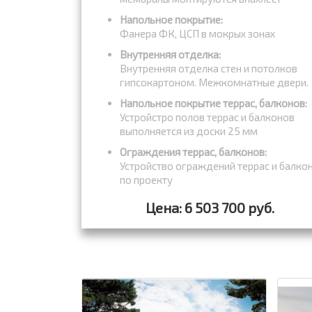
Напольное покрытие:
Фанера ФК, ЦСП в мокрых зонах
Внутренняя отделка:
Внутренняя отделка стен и потолков
гипсокартоном. Межкомнатные двери.
Напольное покрытие террас, балконов:
Устройстро полов террас и балконов
выполняется из доски 25 мм
Ограждения террас, балконов:
Устройство ограждений террас и балко
по проекту
Цена: 6 503 700 руб.