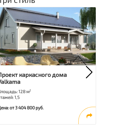
Проект каркасного дома
Проект 
Valkama
Jukkatal
лощадь: 128 м
Площадь: 7
2
тажей: 1,5
Этажей: 1
ена: от 3 404 800 руб.
Цена: от 2 1