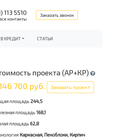
) 113 5510
Заказать звонок
все контакты
 В КРЕДИТ
СТАТЬИ
тоимость проекта (АР+КР)
146 700 руб.
Заказать проект
щая площадь
244,5
лезная площадь
168,1
лая площадь
62,8
хнология
Каркасная, Пеноблоки, Кирпич