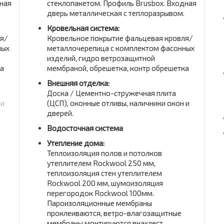
ная
стеклопакетом. Профиль Brusbox. Входная
дверь металлическая с теплоразрывом.
Кровельная система:
ля/
Кровельное покрытие фальцевая кровля/
ных
металлочерепица с комплектом фасонных
изделий, гидро ветрозащитной
ка
мембраной, обрешетка, контр обрешетка
Внешняя отделка:
Доска / Цементно-стружечная плита
 и
(ЦСП), оконные отливы, наличники окон и
дверей.
Водосточная система
Утепление дома:
Теплоизоляция полов и потолков
утеплителем Rockwool 250 мм,
теплоизоляция стен утеплителем
Rockwool 200 мм, шумоизоляция
перегородок Rockwool 100мм.
Пароизоляционные мембраны
проклеиваются, ветро-влагозащитные
мембраны монтируются внахлест