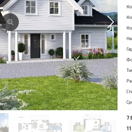
Ко
Ко
Ко
На
Га
Фо
Ти
Ра
Ст
Ср
7 
11