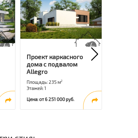
Проект каркасного
Проект 
дома с подвалом
дома Fe
Allegro
Площадь: 2
Этажей: 1
Площадь: 235 м
2
Этажей: 1
Цена: от 6 7
Цена: от 6 251 000 руб.
три стиль