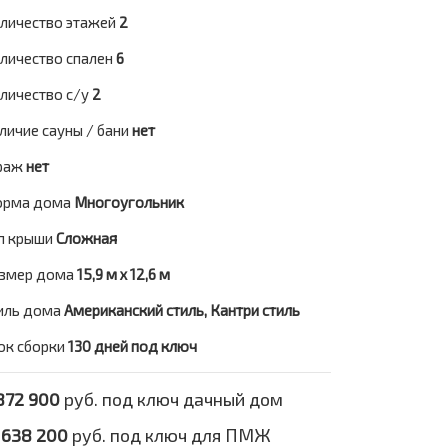
личество этажей
2
личество спален
6
личество с/у
2
личие сауны / бани
нет
раж
нет
рма дома
Многоугольник
п крыши
Сложная
змер дома
15,9 м х 12,6 м
иль дома
Американский стиль, Кантри стиль
ок сборки
130 дней под ключ
872 900
руб. под ключ дачный дом
 638 200
руб. под ключ для ПМЖ