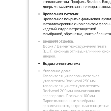
стеклопакетом. Профиль Brusbox. Вход
дверь металлическая с теплоразрывом.
Кровельная система:
Кровельное покрытие фальцевая кров
металлочерепица с комплектом фасон
изделий, гидро ветрозащитной
мембраной, обрешетка, контр обрешет
Внешняя отделка:
Доска / Цементно-стружечная плита
(ЦСП), оконные отливы, наличники окон
дверей.
Водосточная система
Утепление дома:
Теплоизоляция полов и потолков
утеплителем Rockwool 250 мм,
теплоизоляция стен утеплителем
Rockwool 200 мм, шумоизоляция
перегородок Rockwool 100мм.
Пароизоляционные мембраны
проклеиваются, ветро-влагозащитные
мембраны монтируются внахлест