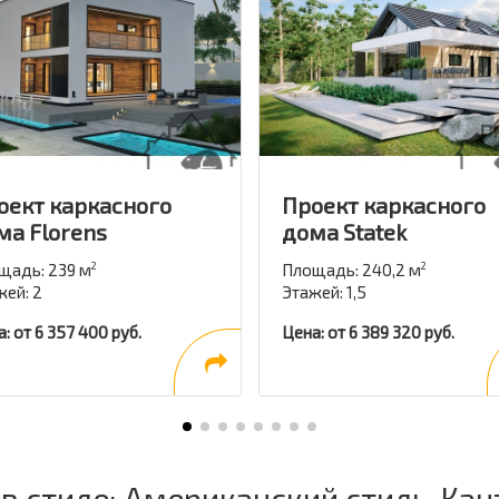
оект каркасного
Проект каркасного
ма Florens
дома Statek
щадь: 239 м
Площадь: 240,2 м
2
2
жей: 2
Этажей: 1,5
: от 6 357 400 руб.
Цена: от 6 389 320 руб.
в стиле: Американский стиль, Кан