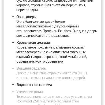
сушки: силовой каркас, хедеры, ригеля, обвязки
каркаса, стропильная система, перекрытия,
перегородки.
Окна, дверь:
Окна/балконные двери белые
металлопластиковые с двухкамерным
стеклопакетом. Профиль Brusbox. Входная дверь
металлическая с теплоразрывом.
Кровельная система:
Кровельное покрытие фальцевая кровля/
металлочерепица с комплектом фасонных
изделий, гидро ветрозащитной мембраной,
обрешетка, контр обрешетка
Внешняя отделка:
Доска / Цементно-стружечная плита (ЦСП),
оконные отливы, наличники окон и дверей.
Водосточная система
Утепление дома:
Теплоизоляция полов и потолков утеплителем
Rockwool 250 мм, теплоизоляция стен