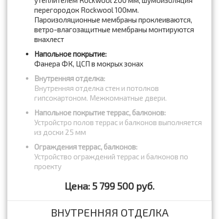
утеплителем Rockwool 200 мм, шумоизоляция
перегородок Rockwool 100мм.
Пароизоляционные мембраны проклеиваются,
ветро-влагозащитные мембраны монтируются
внахлест
Напольное покрытие:
Фанера ФК, ЦСП в мокрых зонах
Внутренняя отделка:
Внутренняя отделка стен и потолков
гипсокартоном. Межкомнатные двери.
Напольное покрытие террас, балконов:
Устройстро полов террас и балконов выполняется
из доски 25 мм
Ограждения террас, балконов:
Устройство ограждений террас и балконов по
проекту
Цена: 5 799 500 руб.
ВНУТРЕННЯЯ ОТДЕЛКА