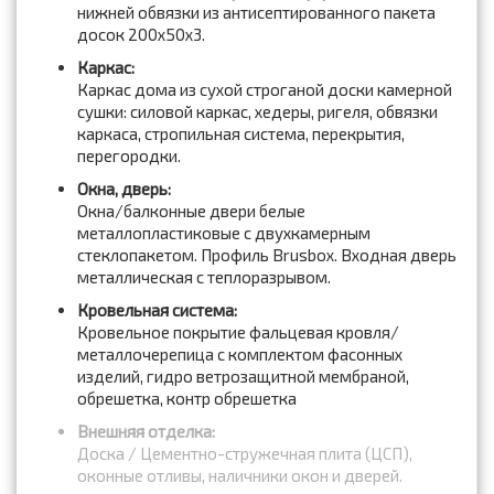
нижней обвязки из антисептированного пакета
досок 200x50x3.
Каркас:
Каркас дома из сухой строганой доски камерной
сушки: силовой каркас, хедеры, ригеля, обвязки
каркаса, стропильная система, перекрытия,
перегородки.
Окна, дверь:
Окна/балконные двери белые
металлопластиковые с двухкамерным
стеклопакетом. Профиль Brusbox. Входная дверь
металлическая с теплоразрывом.
Кровельная система:
Кровельное покрытие фальцевая кровля/
металлочерепица с комплектом фасонных
изделий, гидро ветрозащитной мембраной,
обрешетка, контр обрешетка
Внешняя отделка:
Доска / Цементно-стружечная плита (ЦСП),
оконные отливы, наличники окон и дверей.