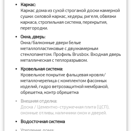
Каркас:
Каркас дома из сухой строганой доски камерной
сушки: силовой каркас, хедеры, ригеля, обвязки
каркаса, стропильная система, перекрытия,
перегородки.
Окна, дверь:
Окна/балконные двери белые
металлопластиковые с двухкамерным
стеклопакетом. Профиль Brusbox. Входная дверь
металлическая с теплоразрывом.
Кровельная система:
Кровельное покрытие фальцевая кровля/
металлочерепица с комплектом фасонных
изделий, гидро ветрозащитной мембраной,
обрешетка, контр обрешетка
Внешняя отделка:
Доска / Цементно-стружечная плита (ЦСП),
оконные отливы, наличники окон и дверей.
Водосточная система
Утепление дома: