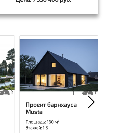
Проект барнхауса
Проект 
Musta
Площадь: 1
Этажей: 2
Площадь: 160 м
2
Этажей: 1,5
Цена: от 3 9