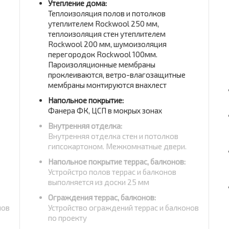
Утепление дома:
Теплоизоляция полов и потолков
утеплителем Rockwool 250 мм,
теплоизоляция стен утеплителем
Rockwool 200 мм, шумоизоляция
перегородок Rockwool 100мм.
Пароизоляционные мембраны
проклеиваются, ветро-влагозащитные
мембраны монтируются внахлест
Напольное покрытие:
Фанера ФК, ЦСП в мокрых зонах
Внутренняя отделка:
Внутренняя отделка стен и потолков
гипсокартоном. Межкомнатные двери.
Напольное покрытие террас, балконов:
Устройстро полов террас и балконов
выполняется из доски 25 мм
Ограждения террас, балконов:
нов
Устройство ограждений террас и балконов
по проекту