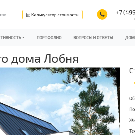
+7 (499
тво
Калькулятор стоимости
КТИВНОСТЬ
ПОРТФОЛИО
ВОПРОСЫ И ОТВЕТЫ
ДОМ
го дома Лобня
С
Об
По
Жи
Те