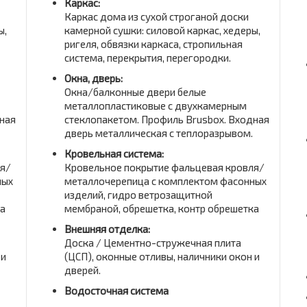
Каркас:
Каркас дома из сухой строганой доски
ы,
камерной сушки: силовой каркас, хедеры,
ригеля, обвязки каркаса, стропильная
система, перекрытия, перегородки.
Окна, дверь:
Окна/балконные двери белые
металлопластиковые с двухкамерным
ная
стеклопакетом. Профиль Brusbox. Входная
дверь металлическая с теплоразрывом.
Кровельная система:
ля/
Кровельное покрытие фальцевая кровля/
ных
металлочерепица с комплектом фасонных
изделий, гидро ветрозащитной
ка
мембраной, обрешетка, контр обрешетка
Внешняя отделка:
Доска / Цементно-стружечная плита
 и
(ЦСП), оконные отливы, наличники окон и
дверей.
Водосточная система