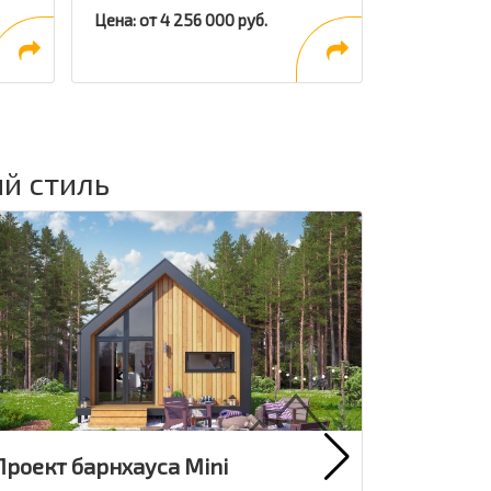
Цена: от 4 256 000 руб.
ий стиль
Проект барнхауса Mini
Проект 