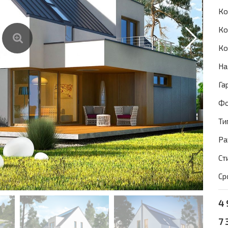
Ко
Ко
Ко
На
Га
Фо
Ти
Ра
Ст
Ср
4 
7 