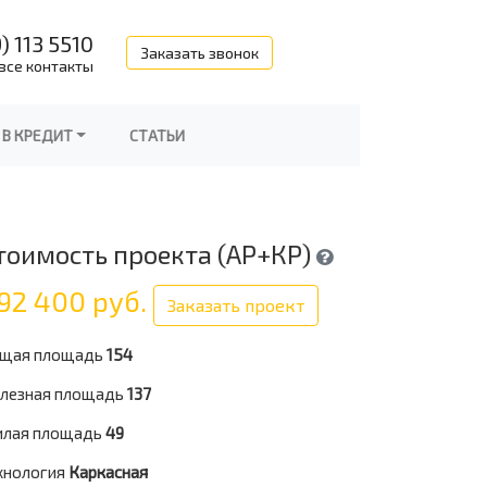
) 113 5510
Заказать звонок
все контакты
 В КРЕДИТ
СТАТЬИ
тоимость проекта (АР+КР)
92 400 руб.
Заказать проект
щая площадь
154
лезная площадь
137
лая площадь
49
хнология
Каркасная