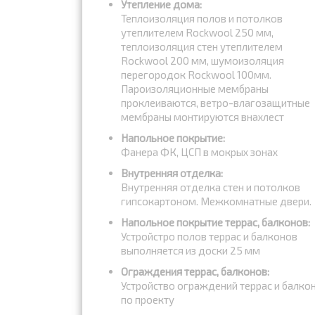
Утепление дома:
Теплоизоляция полов и потолков
утеплителем Rockwool 250 мм,
теплоизоляция стен утеплителем
Rockwool 200 мм, шумоизоляция
перегородок Rockwool 100мм.
Пароизоляционные мембраны
проклеиваются, ветро-влагозащитные
мембраны монтируются внахлест
Напольное покрытие:
Фанера ФК, ЦСП в мокрых зонах
Внутренняя отделка:
Внутренняя отделка стен и потолков
гипсокартоном. Межкомнатные двери.
Напольное покрытие террас, балконов:
Устройстро полов террас и балконов
выполняется из доски 25 мм
Ограждения террас, балконов:
Устройство ограждений террас и балко
по проекту