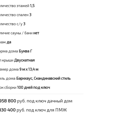
личество этажей
1,5
личество спален
3
личество с/у
3
личие сауны / бани
нет
раж
да
рма дома
Буква Г
п крыши
Двускатная
змер дома
9 м х 13,4 м
иль дома
Барнхаус, Скандинавский стиль
ок сборки
100 дней под ключ
958 800
руб. под ключ дачный дом
330 400
руб. под ключ для ПМЖ