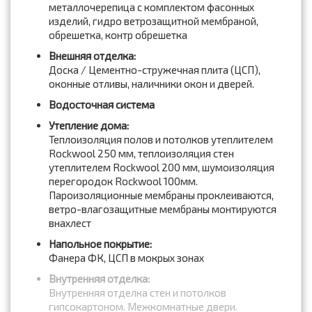
металлочерепица с комплектом фасонных
изделий, гидро ветрозащитной мембраной,
обрешетка, контр обрешетка
Внешняя отделка:
Доска / Цементно-стружечная плита (ЦСП),
оконные отливы, наличники окон и дверей.
Водосточная система
Утепление дома:
Теплоизоляция полов и потолков утеплителем
Rockwool 250 мм, теплоизоляция стен
утеплителем Rockwool 200 мм, шумоизоляция
перегородок Rockwool 100мм.
Пароизоляционные мембраны проклеиваются,
ветро-влагозащитные мембраны монтируются
внахлест
Напольное покрытие:
Фанера ФК, ЦСП в мокрых зонах
Внутренняя отделка:
Внутренняя отделка стен и потолков
гипсокартоном. Межкомнатные двери.