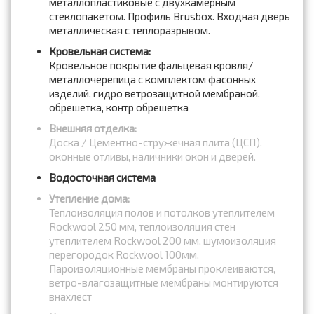
металлопластиковые с двухкамерным
стеклопакетом. Профиль Brusbox. Входная дверь
металлическая с теплоразрывом.
Кровельная система:
Кровельное покрытие фальцевая кровля/
металлочерепица с комплектом фасонных
изделий, гидро ветрозащитной мембраной,
обрешетка, контр обрешетка
Внешняя отделка:
Доска / Цементно-стружечная плита (ЦСП),
оконные отливы, наличники окон и дверей.
Водосточная система
Утепление дома:
Теплоизоляция полов и потолков утеплителем
Rockwool 250 мм, теплоизоляция стен
утеплителем Rockwool 200 мм, шумоизоляция
перегородок Rockwool 100мм.
Пароизоляционные мембраны проклеиваются,
ветро-влагозащитные мембраны монтируются
внахлест