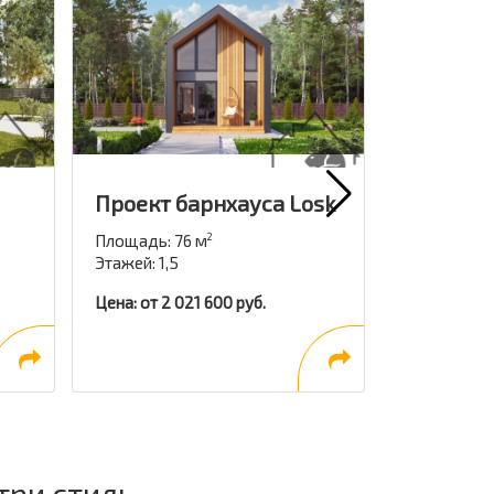
Проект барнхауса Losk
Проект 
Истра
Площадь: 76 м
2
Этажей: 1,5
Площадь: 8
Этажей: 1
Цена: от 2 021 600 руб.
Цена: от 2 
три стиль