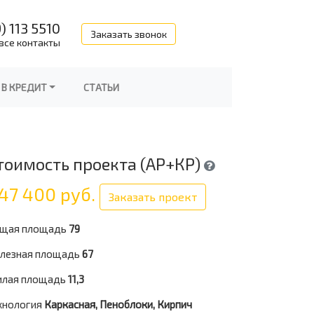
) 113 5510
Заказать звонок
все контакты
 В КРЕДИТ
СТАТЬИ
тоимость проекта (АР+КР)
47 400 руб.
Заказать проект
щая площадь
79
лезная площадь
67
лая площадь
11,3
хнология
Каркасная, Пеноблоки, Кирпич