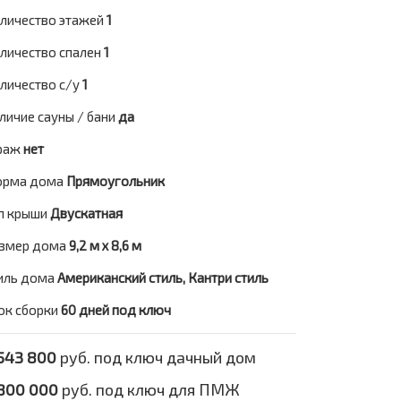
личество этажей
1
личество спален
1
личество с/у
1
личие сауны / бани
да
раж
нет
рма дома
Прямоугольник
п крыши
Двускатная
змер дома
9,2 м х 8,6 м
иль дома
Американский стиль, Кантри стиль
ок сборки
60 дней под ключ
543 800
руб. под ключ дачный дом
800 000
руб. под ключ для ПМЖ