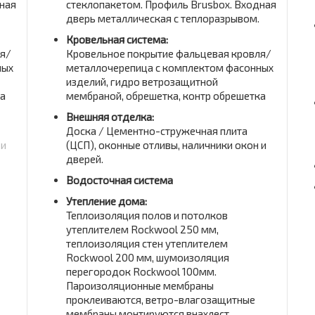
ная
стеклопакетом. Профиль Brusbox. Входная
дверь металлическая с теплоразрывом.
Кровельная система:
ля/
Кровельное покрытие фальцевая кровля/
ных
металлочерепица с комплектом фасонных
изделий, гидро ветрозащитной
ка
мембраной, обрешетка, контр обрешетка
Внешняя отделка:
Доска / Цементно-стружечная плита
 и
(ЦСП), оконные отливы, наличники окон и
дверей.
Водосточная система
Утепление дома:
Теплоизоляция полов и потолков
утеплителем Rockwool 250 мм,
теплоизоляция стен утеплителем
Rockwool 200 мм, шумоизоляция
перегородок Rockwool 100мм.
Пароизоляционные мембраны
проклеиваются, ветро-влагозащитные
мембраны монтируются внахлест