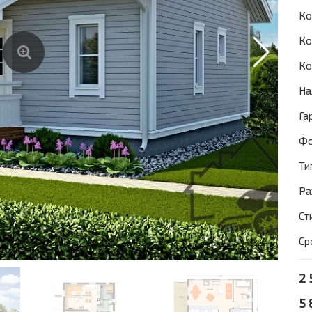
Ко
Ко
Ко
На
Га
Фо
Ти
Ра
Ст
Ср
2 
5 