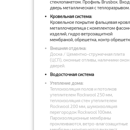
стеклопакетом. Профиль Brusbox. Вход
дверь металлическая с теплоразрывом.
Кровельная система:
Кровельное покрытие фальцевая кров
металлочерепица с комплектом фасон
изделий, гидро ветрозащитной
мембраной, обрешетка, контр обрешет
Внешняя отделка:
Доска / Цементно-стружечная плита
(ЦСП), оконные отливы, наличники окон
дверей.
Водосточная система
Утепление дома:
Теплоизоляция полов и потолков
утеплителем Rockwool 250 мм,
теплоизоляция стен утеплителем
Rockwool 200 мм, шумоизоляция
перегородок Rockwool 100мм.
Пароизоляционные мембраны
проклеиваются, ветро-влагозащитные
мембраны монтируются внахлест