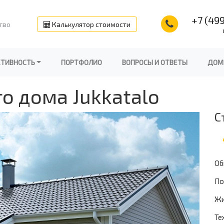
+7 (499
тво
Калькулятор стоимости
КТИВНОСТЬ
ПОРТФОЛИО
ВОПРОСЫ И ОТВЕТЫ
ДОМ
о дома Jukkatalo
С
Об
По
Жи
Те