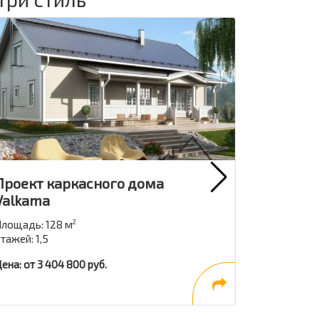
Проект каркасного дома
Проект 
Valkama
Jukkatal
лощадь: 128 м
Площадь: 7
2
тажей: 1,5
Этажей: 1
ена: от 3 404 800 руб.
Цена: от 2 1