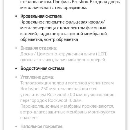
стеклопакетом. Профиль Brusbox. Входная дверь
металлическая с теплоразрывом.
Кровельная система:
Кровельное покрытие фальцевая кровля/
металлочерепица с комплектом фасонных
изделий, гидро ветрозащитной мембраной,
обрешетка, контр обрешетка
Внешняя отделка:
Доска / Цементно-стружечная плита (ЦСП),
оконные отливы, наличники окон и дверей.
Водосточная система
Утепление дома:
Теплоизоляция полов и потолков утеплителем
Rockwool 250 мм, теплоизоляция стен
утеплителем Rockwool 200 мм, шумоизоляция
перегородок Rockwool 100мм.
Пароизоляционные мембраны проклеиваются,
ветро-влагозащитные мембраны монтируются
внахлест
Напольное покрытие: