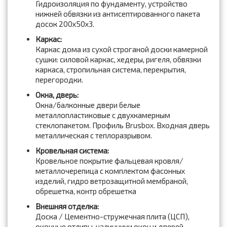
Гидроизоляция по фундаменту, устройство
нижней обвязки из антисептированного пакета
досок 200x50x3.
Каркас:
Каркас дома из сухой строганой доски камерной
сушки: силовой каркас, хедеры, ригеля, обвязки
каркаса, стропильная система, перекрытия,
перегородки.
Окна, дверь:
Окна/балконные двери белые
металлопластиковые с двухкамерным
стеклопакетом. Профиль Brusbox. Входная дверь
металлическая с теплоразрывом.
Кровельная система:
Кровельное покрытие фальцевая кровля/
металлочерепица с комплектом фасонных
изделий, гидро ветрозащитной мембраной,
обрешетка, контр обрешетка
Внешняя отделка:
Доска / Цементно-стружечная плита (ЦСП),
оконные отливы, наличники окон и дверей.