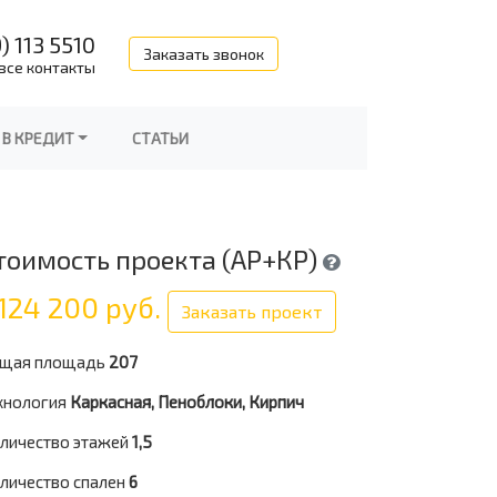
) 113 5510
Заказать звонок
все контакты
 В КРЕДИТ
СТАТЬИ
тоимость проекта (АР+КР)
124 200 руб.
Заказать проект
щая площадь
207
хнология
Каркасная, Пеноблоки, Кирпич
личество этажей
1,5
личество спален
6