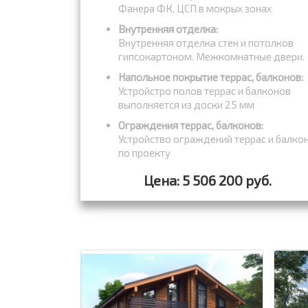
Фанера ФК, ЦСП в мокрых зонах
Внутренняя отделка:
Внутренняя отделка стен и потолков
гипсокартоном. Межкомнатные двери.
Напольное покрытие террас, балконов:
Устройстро полов террас и балконов
выполняется из доски 25 мм
Ограждения террас, балконов:
Устройство ограждений террас и балко
по проекту
Цена: 5 506 200 руб.