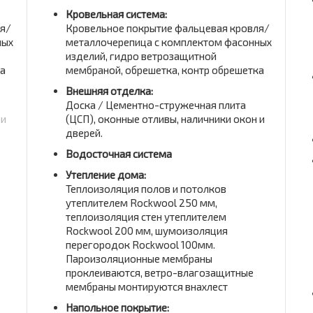
Кровельная система:
ля/
Кровельное покрытие фальцевая кровля/
ных
металлочерепица с комплектом фасонных
изделий, гидро ветрозащитной
ка
мембраной, обрешетка, контр обрешетка
Внешняя отделка:
Доска / Цементно-стружечная плита
 и
(ЦСП), оконные отливы, наличники окон и
дверей.
Водосточная система
Утепление дома:
Теплоизоляция полов и потолков
утеплителем Rockwool 250 мм,
теплоизоляция стен утеплителем
Rockwool 200 мм, шумоизоляция
перегородок Rockwool 100мм.
Пароизоляционные мембраны
проклеиваются, ветро-влагозащитные
мембраны монтируются внахлест
Напольное покрытие: