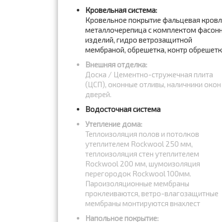
Кровельная система:
Кровельное покрытие фальцевая кров
металлочерепица с комплектом фасон
изделий, гидро ветрозащитной
мембраной, обрешетка, контр обрешет
Внешняя отделка:
Доска / Цементно-стружечная плита
(ЦСП), оконные отливы, наличники окон
дверей.
Водосточная система
Утепление дома:
Теплоизоляция полов и потолков
утеплителем Rockwool 250 мм,
теплоизоляция стен утеплителем
Rockwool 200 мм, шумоизоляция
перегородок Rockwool 100мм.
Пароизоляционные мембраны
проклеиваются, ветро-влагозащитные
мембраны монтируются внахлест
Напольное покрытие: