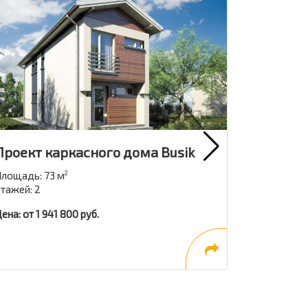
Проект каркасного дома Busik
Проект 
Koda
лощадь: 73 м
2
тажей: 2
Площадь: 3
Этажей: 1,5
ена: от 1 941 800 руб.
Цена: от 90