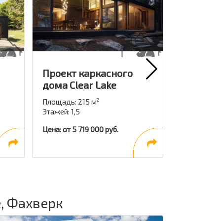
Проект каркасного
Проект 
дома Clear Lake
дома Fo
Площадь: 215 м
Площадь: 2
2
Этажей: 1,5
Этажей: 2
Цена: от 5 719 000 руб.
Цена: от 5 7
, Фахверк