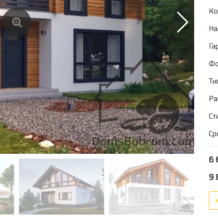
Ко
На
Га
Фо
Ти
Ра
Ст
Ср
6 
9 