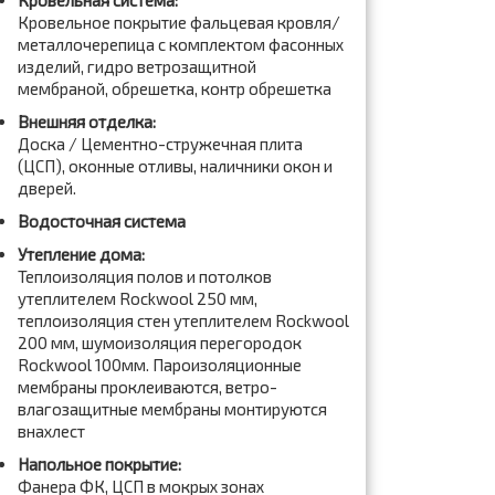
Кровельная система:
Кровельное покрытие фальцевая кровля/
металлочерепица с комплектом фасонных
изделий, гидро ветрозащитной
мембраной, обрешетка, контр обрешетка
Внешняя отделка:
Доска / Цементно-стружечная плита
(ЦСП), оконные отливы, наличники окон и
дверей.
Водосточная система
Утепление дома:
Теплоизоляция полов и потолков
утеплителем Rockwool 250 мм,
теплоизоляция стен утеплителем Rockwool
200 мм, шумоизоляция перегородок
Rockwool 100мм. Пароизоляционные
мембраны проклеиваются, ветро-
влагозащитные мембраны монтируются
внахлест
Напольное покрытие:
Фанера ФК, ЦСП в мокрых зонах