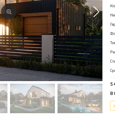
Ко
На
Га
Фо
Ти
Ра
Ст
Ср
5 
8 