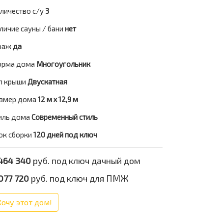
личество с/у
3
личие сауны / бани
нет
раж
да
рма дома
Многоугольник
п крыши
Двускатная
змер дома
12 м х 12,9 м
иль дома
Современный стиль
ок сборки
120 дней под ключ
464 340
руб. под ключ дачный дом
077 720
руб. под ключ для ПМЖ
Хочу этот дом!