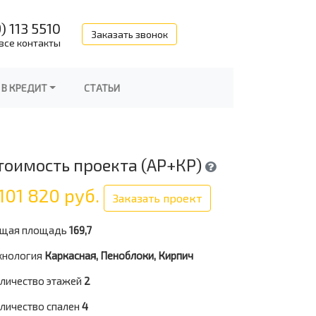
) 113 5510
Заказать звонок
все контакты
 В КРЕДИТ
СТАТЬИ
тоимость проекта (АР+КР)
101 820 руб.
Заказать проект
щая площадь
169,7
хнология
Каркасная, Пеноблоки, Кирпич
личество этажей
2
личество спален
4