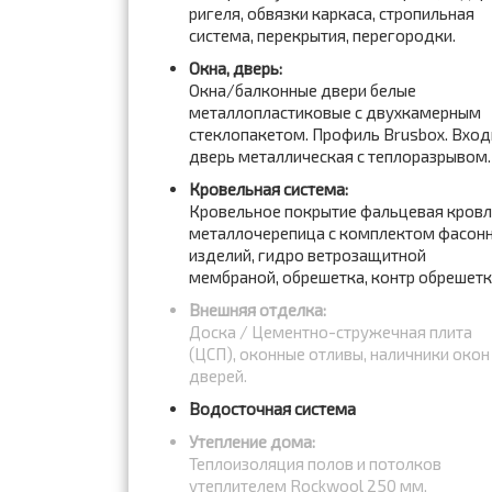
ригеля, обвязки каркаса, стропильная
система, перекрытия, перегородки.
Окна, дверь:
Окна/балконные двери белые
металлопластиковые с двухкамерным
стеклопакетом. Профиль Brusbox. Вход
дверь металлическая с теплоразрывом.
Кровельная система:
Кровельное покрытие фальцевая кров
металлочерепица с комплектом фасон
изделий, гидро ветрозащитной
мембраной, обрешетка, контр обрешет
Внешняя отделка:
Доска / Цементно-стружечная плита
(ЦСП), оконные отливы, наличники окон
дверей.
Водосточная система
Утепление дома:
Теплоизоляция полов и потолков
утеплителем Rockwool 250 мм,