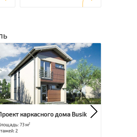
ль
Проект каркасного дома Busik
Проект 
Koda
лощадь: 73 м
2
тажей: 2
Площадь: 3