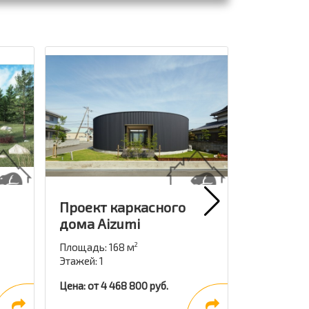
Проект каркасного
Проект 
дома Aizumi
Lofthous
Площадь: 168 м
Площадь: 1
2
Этажей: 1
Этажей: 2
Цена: от 4 468 800 руб.
Цена: от 4 