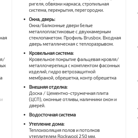
ригеля, обвязки каркаса, стропильная
система, перекрытия, перегородки.
Окна, дверь:
Окна/балконные двери белые
металлопластиковые с двухкамерным
ная
стеклопакетом. Профиль Brusbox. Входная
дверь металлическая с теплоразрывом.
Кровельная система:
ля/
Кровельное покрытие фальцевая кровля/
ных
металлочерепица с комплектом фасонных
изделий, гидро ветрозащитной
ка
мембраной, обрешетка, контр обрешетка
Внешняя отделка:
Доска / Цементно-стружечная плита
 и
(ЦСП), оконные отливы, наличники окон и
дверей.
Водосточная система
Утепление дома:
Теплоизоляция полов и потолков
утеплителем Rockwool 250 мм,