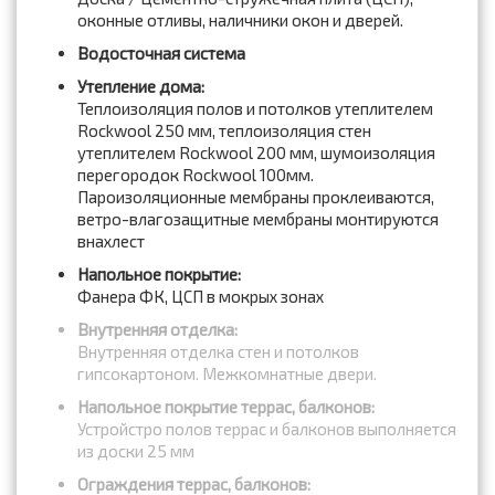
оконные отливы, наличники окон и дверей.
Водосточная система
Утепление дома:
Теплоизоляция полов и потолков утеплителем
Rockwool 250 мм, теплоизоляция стен
утеплителем Rockwool 200 мм, шумоизоляция
перегородок Rockwool 100мм.
Пароизоляционные мембраны проклеиваются,
ветро-влагозащитные мембраны монтируются
внахлест
Напольное покрытие:
Фанера ФК, ЦСП в мокрых зонах
Внутренняя отделка:
Внутренняя отделка стен и потолков
гипсокартоном. Межкомнатные двери.
Напольное покрытие террас, балконов:
Устройстро полов террас и балконов выполняется
из доски 25 мм
Ограждения террас, балконов: