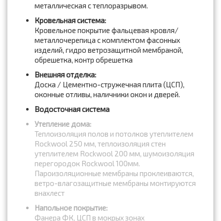
металлическая с теплоразрывом.
Кровельная система:
Кровельное покрытие фальцевая кровля/
металлочерепица с комплектом фасонных
изделий, гидро ветрозащитной мембраной,
обрешетка, контр обрешетка
Внешняя отделка:
Доска / Цементно-стружечная плита (ЦСП),
оконные отливы, наличники окон и дверей.
Водосточная система
Утепление дома:
Теплоизоляция полов и потолков утеплителем
Rockwool 250 мм, теплоизоляция стен
утеплителем Rockwool 200 мм, шумоизоляция
перегородок Rockwool 100мм.
Пароизоляционные мембраны проклеиваются,
ветро-влагозащитные мембраны монтируются
внахлест
Напольное покрытие:
Фанера ФК, ЦСП в мокрых зонах