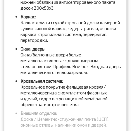
нижней обвязки из антисептированного пакета
досок 200x50x3.
Каркас:
Каркас дома из сухой строганой доски камерной
сушки: силовой каркас, хедеры, ригеля, обвязки
каркаса, стропильная система, перекрытия,
перегородки.
Окна, дверь:
Окна/балконные двери белые
металлопластиковые с двухкамерным
стеклопакетом. Профиль Brusbox. Входная дверь
металлическая с теплоразрывом.
Кровельная система:
Кровельное покрытие фальцевая кровля/
металлочерепица с комплектом фасонных
изделий, гидро ветрозащитной мембраной,
обрешетка, контр обрешетка
Внешняя отделка:
Доска / Цементно-стружечная плита (ЦСП),
оконные отливы, наличники окон и дверей.