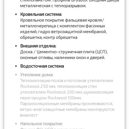
металлическая с теплоразрывом.
Кровельная система:
Кровельное покрытие фальцевая кровля/
металлочерепица с комплектом фасонных
изделий, гидро ветрозащитной мембраной,
обрешетка, контр обрешетка
Внешняя отделка:
Доска / Цементно-стружечная плита (ЦСП),
оконные отливы, наличники окон и дверей.
Водосточная система
Утепление дома:
Теплоизоляция полов и потолков утеплителем
Rockwool 250 мм, теплоизоляция стен
утеплителем Rockwool 200 мм, шумоизоляция
перегородок Rockwool 100мм.
Пароизоляционные мембраны проклеиваются,
ветро-влагозащитные мембраны монтируются
внахлест
Напольное покрытие: