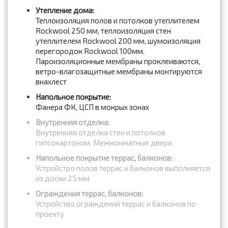
Утепление дома:
Теплоизоляция полов и потолков утеплителем
Rockwool 250 мм, теплоизоляция стен
утеплителем Rockwool 200 мм, шумоизоляция
перегородок Rockwool 100мм.
Пароизоляционные мембраны проклеиваются,
ветро-влагозащитные мембраны монтируются
внахлест
Напольное покрытие:
Фанера ФК, ЦСП в мокрых зонах
Внутренняя отделка:
Внутренняя отделка стен и потолков
гипсокартоном. Межкомнатные двери.
Напольное покрытие террас, балконов:
Устройстро полов террас и балконов выполняется
из доски 25 мм
Ограждения террас, балконов:
Устройство ограждений террас и балконов по
проекту