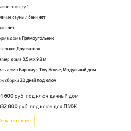
личество с/у
1
личие сауны / бани
нет
раж
нет
рма дома
Прямоугольник
п крыши
Двускатная
змер дома
3,5 м х 9,8 м
иль дома
Барнхаус, Tiny House, Модульный дом
ок сборки
20 дней под ключ
1 600
руб. под ключ дачный дом
332 800
руб. под ключ для ПМЖ
Хочу этот дом!