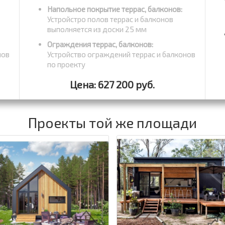
Напольное покрытие террас, балконов:
Устройстро полов террас и балконов
выполняется из доски 25 мм
Ограждения террас, балконов:
нов
Устройство ограждений террас и балконов
по проекту
Цена: 627 200 руб.
Проекты той же площади