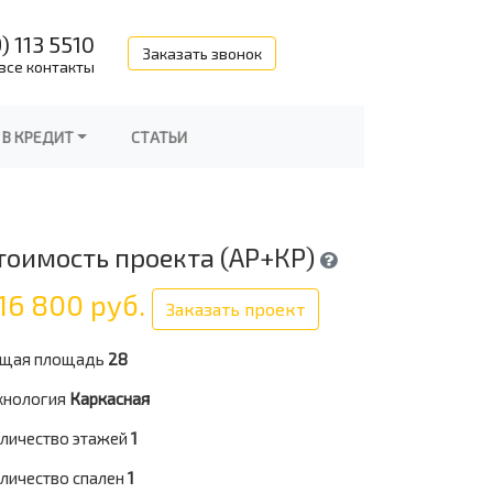
) 113 5510
Заказать звонок
все контакты
 В КРЕДИТ
СТАТЬИ
тоимость проекта (АР+КР)
16 800 руб.
Заказать проект
щая площадь
28
хнология
Каркасная
личество этажей
1
личество спален
1