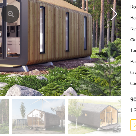
Ко
На
Га
Фо
Ти
Ра
Ст
Ср
90
1 