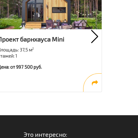
Проект барнхауса Mini
Проект 
Aussie
лощадь: 37,5 м
2
тажей: 1
Площадь: 2
Этажей: 1,5
ена: от 997 500 руб.
Цена: от 74
Это интересно: